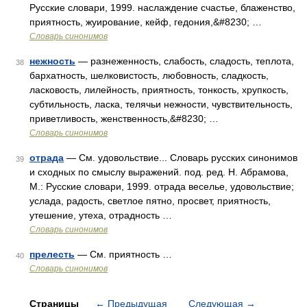
Русские словари, 1999. наслаждение счастье, блаженство,
приятность, жуирование, кейф, гедония,&#8230; …
Словарь синонимов
нежность
— разнеженность, слабость, сладость, теплота,
38
бархатность, шелковистость, любовность, сладкость,
ласковость, лилейность, приятность, тонкость, хрупкость,
субтильность, ласка, телячьи нежности, чувствительность,
приветливость, женственность,&#8230; …
Словарь синонимов
отрада
— См. удовольствие... Словарь русских синонимов
39
и сходных по смыслу выражений. под. ред. Н. Абрамова,
М.: Русские словари, 1999. отрада веселье, удовольствие;
услада, радость, светлое пятно, просвет, приятность,
утешение, утеха, отрадность …
Словарь синонимов
прелесть
— См. приятность …
40
Словарь синонимов
Страницы
←
Предыдущая
Следующая
→