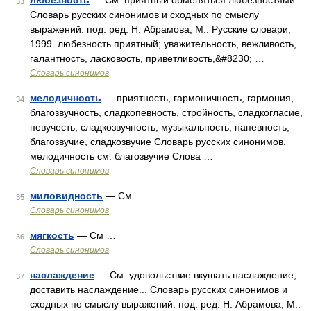
любезность
— См. приятный обменяться любезностями...
33
Словарь русских синонимов и сходных по смыслу
выражений. под. ред. Н. Абрамова, М.: Русские словари,
1999. любезность приятный; уважительность, вежливость,
галантность, ласковость, приветливость,&#8230; …
Словарь синонимов
мелодичность
— приятность, гармоничность, гармония,
34
благозвучность, сладкопевность, стройность, сладкогласие,
певучесть, сладкозвучность, музыкальность, напевность,
благозвучие, сладкозвучие Словарь русских синонимов.
мелодичность см. благозвучие Слова …
Словарь синонимов
миловидность
— См …
35
Словарь синонимов
мягкость
— См …
36
Словарь синонимов
наслаждение
— См. удовольствие вкушать наслаждение,
37
доставить наслаждение... Словарь русских синонимов и
сходных по смыслу выражений. под. ред. Н. Абрамова, М.: